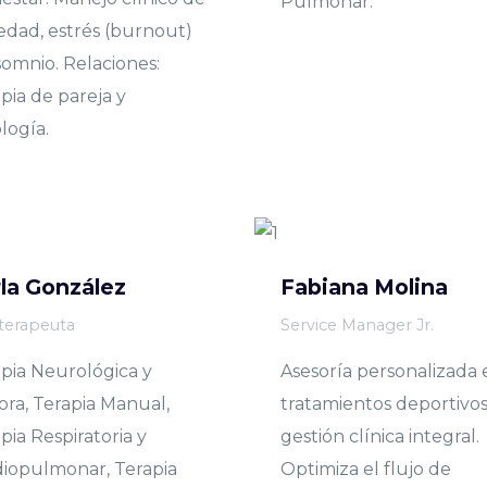
Pulmonar.
edad, estrés (burnout)
somnio. Relaciones:
pia de pareja y
logía.
la González
Fabiana Molina
oterapeuta
Service Manager Jr.
pia Neurológica y
Asesoría personalizada 
ra, Terapia Manual,
tratamientos deportivos
pia Respiratoria y
gestión clínica integral.
iopulmonar, Terapia
Optimiza el flujo de