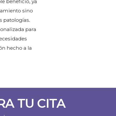
le beneficio, ya
tamiento sino
 patologías.
onalizada para
necesidades
ón hecho a la
A TU CITA