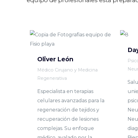
Day
Oliver León
Psic
Neur
Médico Cirujano y Medicina
Regenerativa
Salu
Especialista en terapias
unie
celulares avanzadas para la
psic
regeneración de tejidos y
Neu
recuperación de lesiones
Neu
complejas. Su enfoque
diag
médico, avalado por la
Bien