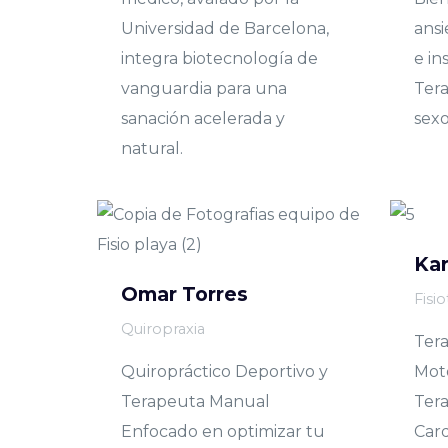
Universidad de Barcelona,
ansi
integra biotecnología de
e in
vanguardia para una
Tera
sanación acelerada y
sexo
natural.
Kar
Omar Torres
Fisi
Quiropraxia
Tera
Quiropráctico Deportivo y
Moto
Terapeuta Manual
Tera
Enfocado en optimizar tu
Card