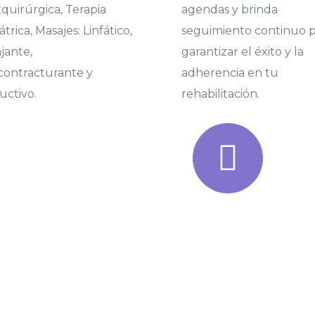
quirúrgica, Terapia
agendas y brinda
átrica, Masajes: Linfático,
seguimiento continuo 
jante,
garantizar el éxito y la
contracturante y
adherencia en tu
ctivo.
rehabilitación.
VISIÓN
 nuestros pacientes
Crear un espacio de r
 personalizada con el
reconocidos, como la m
r, laboral y social,
física e integrales par
desarrollar el