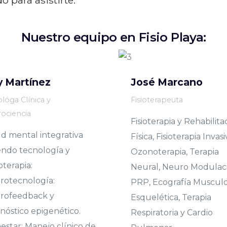
Nuestro equipo en Fisio Playa:
 Martínez
José Marcano
ológa Clínica y
Fisioterapeuta
ociencia
Fisioterapia y Rehabilita
d mental integrativa
Física, Fisioterapia Invasi
ndo tecnología y
Ozonoterapia, Terapia
oterapia:
Neural, Neuro Modulac
rotecnología:
PRP, Ecografía Muscul
rofeedback y
Esquelética, Terapia
nóstico epigenético.
Respiratoria y Cardio
estar: Manejo clínico de