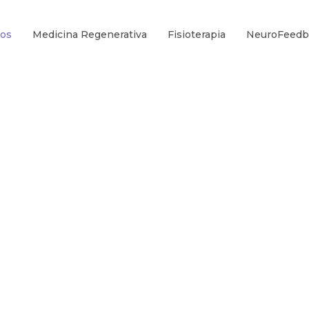
ros
Medicina Regenerativa
Fisioterapia
NeuroFeedb
YA
u bienestar y vuelve a tu mejor versión
terapia, medicina regenerativa y