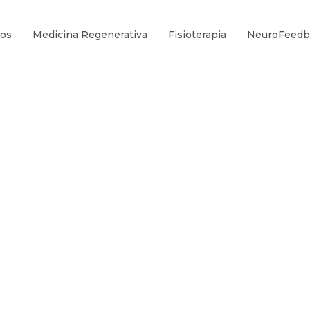
ros
Medicina Regenerativa
Fisioterapia
NeuroFeedb
APIA ONCOLÓ